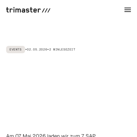
EVENTS
•
02.05.2026
•
2 MIN
LESEZEIT
7.
Netzwerktreffen
2026
-
Transformation:
„ICH?
Ja
-
jetzt
und
sofort!“
Am 07. Mai 2026 laden wir zum 7. SAP