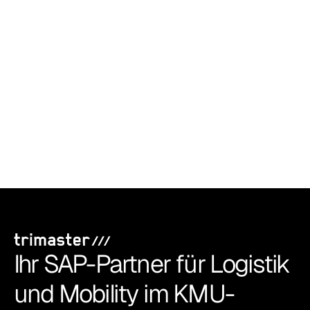
Converter - GoLive bei Ferrum in zwei
Wochen
Wie der UI5 Converter und trimaster den SAP-EWM-Go-
Live bei der Ferrum Gruppe in nur zwei Wochen gesichert
haben.
Ihr SAP-Partner für Logistik 
und Mobility im KMU-