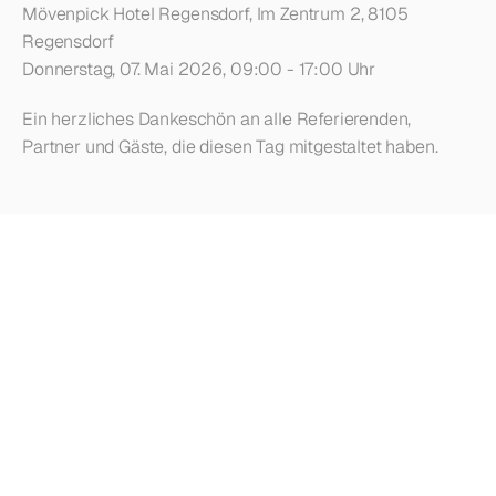
Mövenpick Hotel Regensdorf, Im Zentrum 2, 8105 
Regensdorf
Donnerstag, 07. Mai 2026, 09:00 - 17:00 Uhr
Ein herzliches Dankeschön an alle Referierenden, 
Partner und Gäste, die diesen Tag mitgestaltet haben.
Weiterlesen
lohnt
sich
-
hier
finden
Sie
weitere
Beiträge
und
Updates
Alle Beiträge entdecken