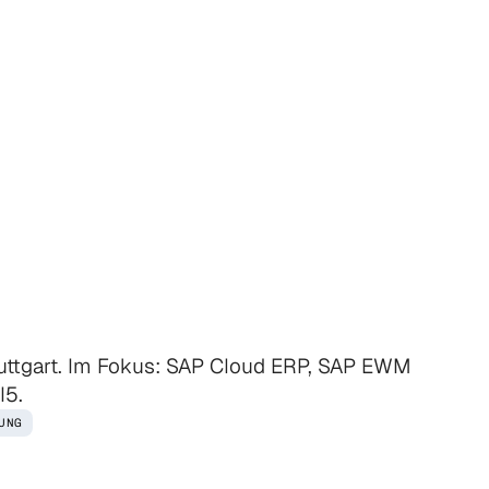
Stuttgart
-
SAP
rimaster
Stuttgart. Im Fokus: SAP Cloud ERP, SAP EWM
I5.
UNG