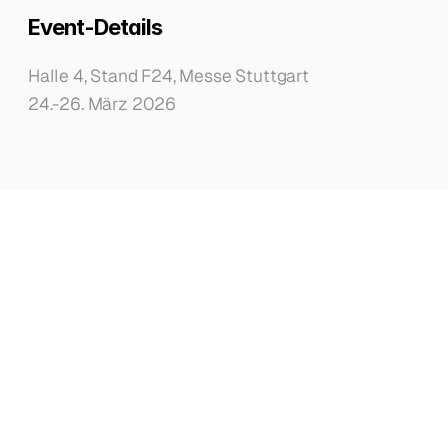
Event-Details
Halle 4, Stand F24, Messe Stuttgart
24.-26. März 2026
Weiterlesen
lohnt
sich
Beiträge
und
Updates
Alle Beiträge entdecken