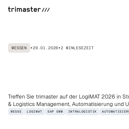
MESSEN
•
29.01.2026
•
2 MIN
LESEZEIT
LogiMAT
2026
Lösungen
von
t
Treffen Sie trimaster auf der LogiMAT 2026 in 
& Logistics Management, Automatisierung und U
MESSE
LOGIMAT
SAP EWM
INTRALOGISTIK
AUTOMATISIER